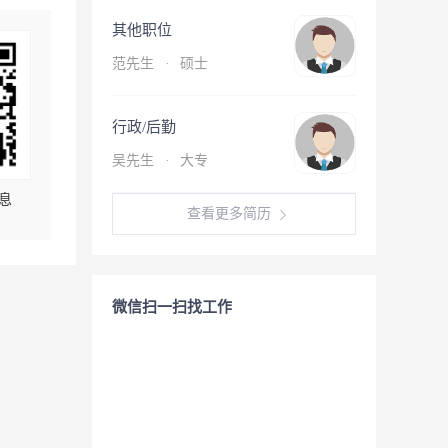
其他职位
范先生
·
硕士
行政/后勤
吴先生
·
大专
息
查看更多简历
微信扫一扫找工作